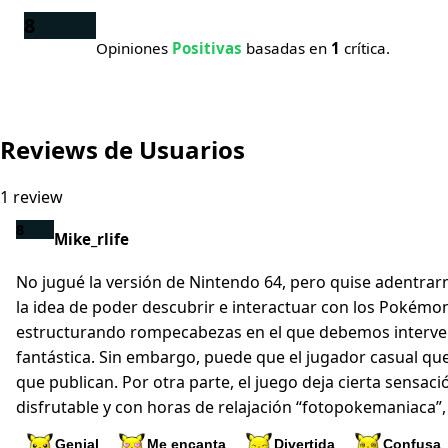
8
Opiniones
Positivas
basadas en
1
crítica.
Reviews de Usuarios
1 review
8
Mike_rlife
No jugué la versión de Nintendo 64, pero quise adentrar
la idea de poder descubrir e interactuar con los Pokémon 
estructurando rompecabezas en el que debemos intervenir
fantástica. Sin embargo, puede que el jugador casual que 
que publican. Por otra parte, el juego deja cierta sensa
disfrutable y con horas de relajación “fotopokemaniaca”,
Genial
Me encanta
Divertida
Confusa