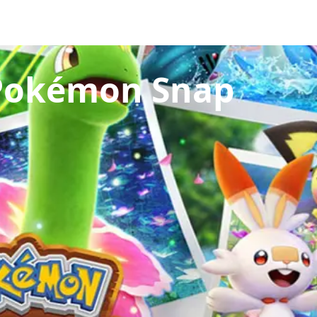
uegos
Pokédex
Team Builder
Tabla de Tipos
Naturalezas
Pokémon Snap