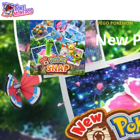
Juegos
Minij
JUEGO POKÉMON
New 