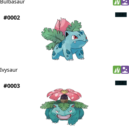
Bulbasaur
7,3
#0002
Ivysaur
7,4
#0003