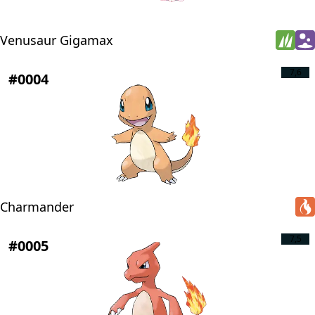
Venusaur Gigamax
7,6
#0004
Charmander
7,5
#0005