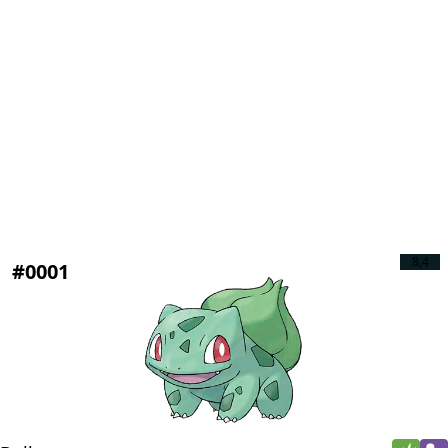
8,4
#0001