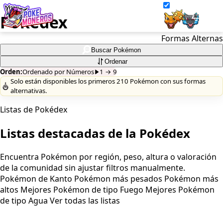
Pokédex
Formas Alternas
Juegos
Buscar Pokémon
Ordenar
Minijuegos
Orden:
Ordenado por Números
1
→ 9
Solo están disponibles los primeros 210 Pokémon con sus formas
alternativas.
Pokédex
Listas de Pokédex
Team Builder
Listas destacadas de la Pokédex
Tabla de Tipos
Encuentra Pokémon por región, peso, altura o valoración
Naturalezas
de la comunidad sin ajustar filtros manualmente.
Pokémon de Kanto
Pokémon más pesados
Pokémon más
altos
Mejores Pokémon de tipo Fuego
Mejores Pokémon
Noticias
de tipo Agua
Ver todas las listas
LOGIN