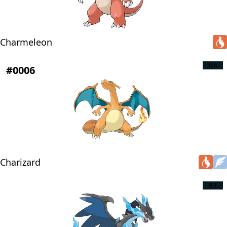
Charmeleon
8,6
#0006
Charizard
9,1