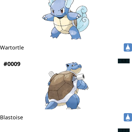
Wartortle
6,8
#0009
Blastoise
7,7