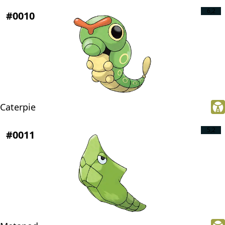
6,2
#0010
Caterpie
5,2
#0011