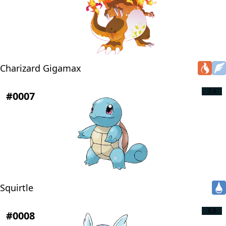
Charizard Gigamax
7,4
#0007
Squirtle
6,6
#0008