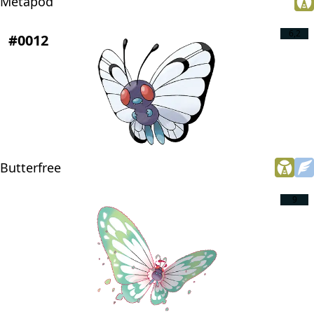
Metapod
6,2
#0012
Butterfree
9