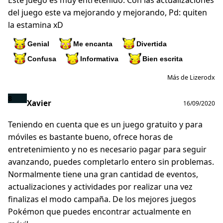
Este juego es muy entretenido. Con las actualizaciones
del juego este va mejorando y mejorando, Pd: quiten
la estamina xD
Genial
Me encanta
Divertida
Confusa
Informativa
Bien escrita
Más de Lizerodx
8
Xavier
16/09/2020
Teniendo en cuenta que es un juego gratuito y para
móviles es bastante bueno, ofrece horas de
entretenimiento y no es necesario pagar para seguir
avanzando, puedes completarlo entero sin problemas.
Normalmente tiene una gran cantidad de eventos,
actualizaciones y actividades por realizar una vez
finalizas el modo campaña. De los mejores juegos
Pokémon que puedes encontrar actualmente en