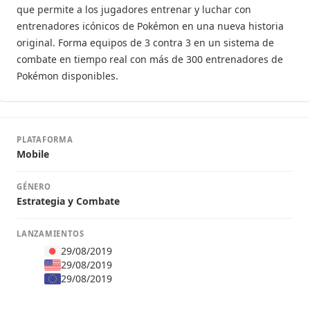
que permite a los jugadores entrenar y luchar con
entrenadores icónicos de Pokémon en una nueva historia
original. Forma equipos de 3 contra 3 en un sistema de
combate en tiempo real con más de 300 entrenadores de
Pokémon disponibles.
PLATAFORMA
Mobile
GÉNERO
Estrategia y Combate
LANZAMIENTOS
29/08/2019
29/08/2019
29/08/2019