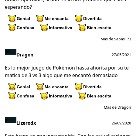
esperando?
Genial
Me encanta
Divertida
Confusa
Informativa
Bien escrita
Más de Sebas173
10
Dragon
27/05/2021
Es lo mejor juego de Pokémon hasta ahorita por su te
matica de 3 vs 3 algo que me encantó demasiado
Genial
Me encanta
Divertida
Confusa
Informativa
Bien escrita
Más de Dragon
9
Lizerodx
26/09/2020