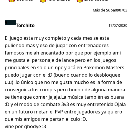
Más de Suba090703
9
Torchito
17/07/2020
El juego esta muy completo y cada mes se esta
puliendo mas y eso de jugar con entrenadores
famosos me ah encantado por que por ejemplo ami
me gusta el personaje de lance pero en los juegos
principales en solo un npc y acá en Pokemon Masters
puedo jugar con el :D (bueno cuando lo desbloquee
u.u) .lo único que no me gusta mucho es la forma de
conseguir a los compis pero bueno de alguna manera
se tiene que comer jajaja.La música también es buena
:D y el modo de combate 3v3 es muy entretenida.Ojala
en un futuro metan el PvP entre jugadores ya quiero
que mis amigos me partan el culo :D.
vine por ghodye :3