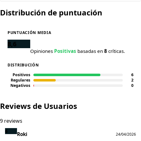
Distribución de puntuación
PUNTUACIÓN MEDIA
8,6
Opiniones
Positivas
basadas en
8
críticas.
DISTRIBUCIÓN
Positivos
6
Regulares
2
Negativos
0
Reviews de Usuarios
9 reviews
6
Roki
24/04/2026