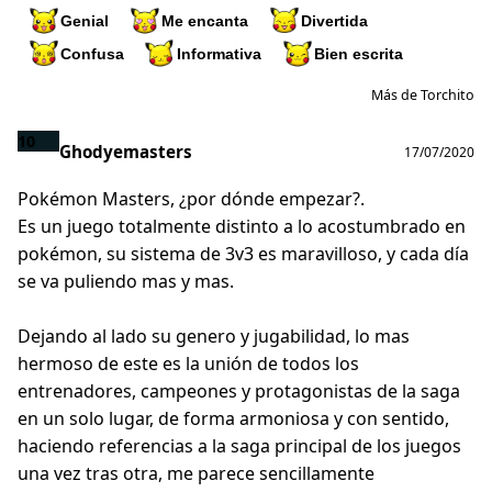
Genial
Me encanta
Divertida
Confusa
Informativa
Bien escrita
Más de Torchito
10
Ghodyemasters
17/07/2020
Pokémon Masters, ¿por dónde empezar?.
Es un juego totalmente distinto a lo acostumbrado en
pokémon, su sistema de 3v3 es maravilloso, y cada día
se va puliendo mas y mas.
Dejando al lado su genero y jugabilidad, lo mas
hermoso de este es la unión de todos los
entrenadores, campeones y protagonistas de la saga
en un solo lugar, de forma armoniosa y con sentido,
haciendo referencias a la saga principal de los juegos
una vez tras otra, me parece sencillamente