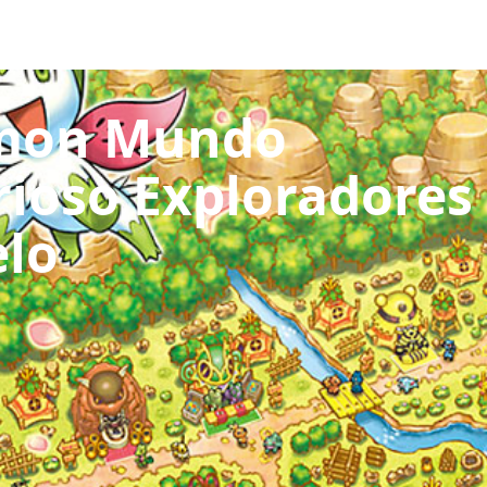
uegos
Pokédex
Team Builder
Tabla de Tipos
Naturalezas
mon Mundo
rioso Exploradores
elo