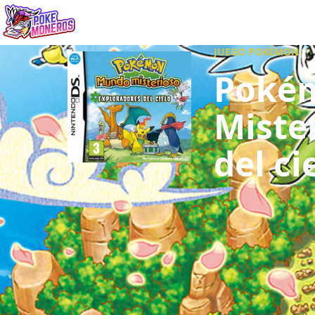
Juegos
Minij
JUEGO POKÉMON
Poké
Miste
del ci