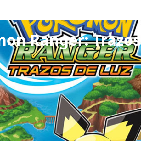
uegos
Pokédex
Team Builder
Tabla de Tipos
Naturalezas
on Ranger: Trazos