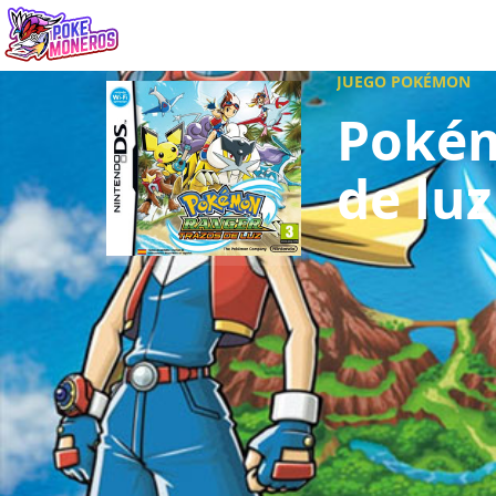
Juegos
Minij
JUEGO POKÉMON
Pokém
de luz