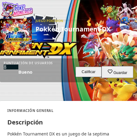
JUEGO POKÉMON
Juegos
Pokkén Tournament DX
Minijuegos
Pokédex
PUNTUACIÓN DE USUARIOS
8
Bueno
Team Builder
Calificar
Guardar
Tabla de Tipos
Naturalezas
INFORMACIÓN GENERAL
Noticias
Descripción
Pokkén Tournament DX es un juego de la septima
LOGIN