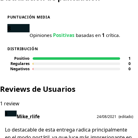
PUNTUACIÓN MEDIA
8
Opiniones
Positivas
basadas en
1
crítica.
DISTRIBUCIÓN
Positivo
1
Regulares
0
Negativos
0
Reviews de Usuarios
1 review
8
Mike_rlife
24/08/2021
(editado)
Lo destacable de esta entrega radica principalmente
en el modo portátil, ya que luce más impresionante en