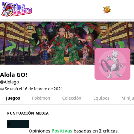
Juegos
Minijuegos
Pokédex
Team Builder
Alola GO!
@Alolago
Tabla de Tipos
📅 Se unió el 16 de febrero de 2021
Juegos
Pokémon
Colección
Equipos
Minij
Naturalezas
PUNTUACIÓN MEDIA
Noticias
9
Opiniones
Positivas
basadas en
2
críticas.
LOGIN