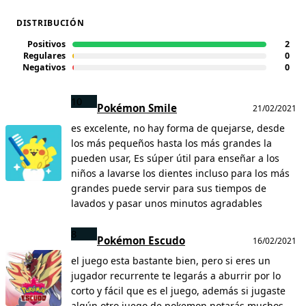
DISTRIBUCIÓN
Positivos
2
Regulares
0
Negativos
0
10
Pokémon Smile
21/02/2021
es excelente, no hay forma de quejarse, desde
los más pequeños hasta los más grandes la
pueden usar, Es súper útil para enseñar a los
niños a lavarse los dientes incluso para los más
grandes puede servir para sus tiempos de
lavados y pasar unos minutos agradables
8
Pokémon Escudo
16/02/2021
el juego esta bastante bien, pero si eres un
jugador recurrente te legarás a aburrir por lo
corto y fácil que es el juego, además si jugaste
algún otro juego de pokemon notarás muchos