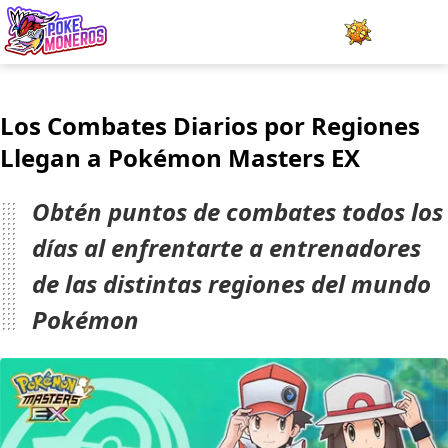
Juegos
Los Combates Diarios por Regiones
Minijuegos
Llegan a Pokémon Masters EX
Pokédex
Obtén puntos de combates todos los
Team Builder
días al enfrentarte a entrenadores
de las distintas regiones del mundo
Tabla de Tipos
Pokémon
Naturalezas
Noticias
LOGIN