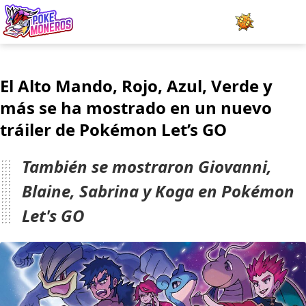
Juegos
El Alto Mando, Rojo, Azul, Verde y
Minijuegos
más se ha mostrado en un nuevo
tráiler de Pokémon Let’s GO
Pokédex
Team Builder
También se mostraron Giovanni,
Blaine, Sabrina y Koga en Pokémon
Tabla de Tipos
Let's GO
Naturalezas
Noticias
LOGIN