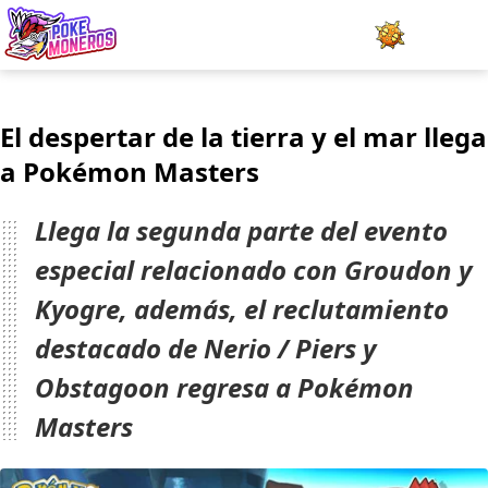
Juegos
El despertar de la tierra y el mar llega
Minijuegos
a Pokémon Masters
Pokédex
Llega la segunda parte del evento
Team Builder
especial relacionado con Groudon y
Kyogre, además, el reclutamiento
Tabla de Tipos
destacado de Nerio / Piers y
Naturalezas
Obstagoon regresa a Pokémon
Noticias
Masters
LOGIN