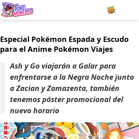
Juegos
Especial Pokémon Espada y Escudo
Minijuegos
para el Anime Pokémon Viajes
Pokédex
Ash y Go viajarán a Galar para
Team Builder
enfrentarse a la Negra Noche junto
a Zacian y Zamazenta, también
Tabla de Tipos
tenemos póster promocional del
Naturalezas
nuevo horario
Noticias
LOGIN