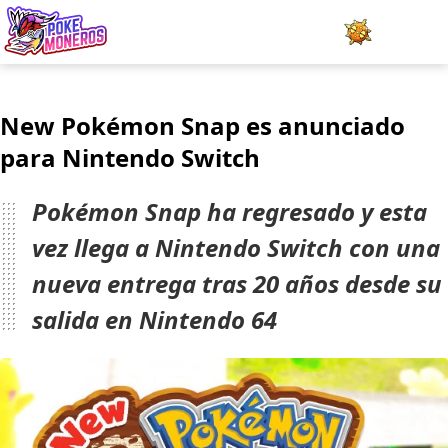
Juegos
New Pokémon Snap es anunciado
Minijuegos
para Nintendo Switch
Pokédex
Pokémon Snap ha regresado y esta
Team Builder
vez llega a Nintendo Switch con una
nueva entrega tras 20 años desde su
Tabla de Tipos
salida en Nintendo 64
Naturalezas
Noticias
LOGIN