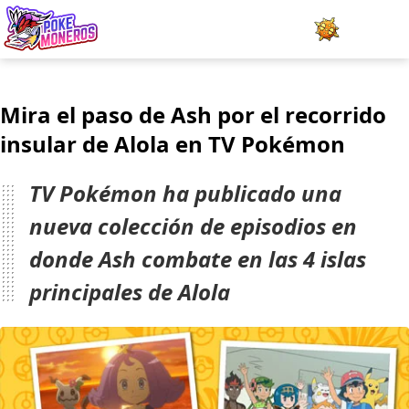
Juegos
Mira el paso de Ash por el recorrido
Minijuegos
insular de Alola en TV Pokémon
Pokédex
TV Pokémon ha publicado una
Team Builder
nueva colección de episodios en
donde Ash combate en las 4 islas
Tabla de Tipos
principales de Alola
Naturalezas
Noticias
LOGIN