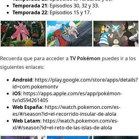
Temporada 21
: Episodios 30, 32 y 33.
Temporada 22
: Episodios 15 y 17.
Recuerda que para acceder a
TV Pokémon
puedes ir a los
siguientes enlaces:
Android
:
https://play.google.com/store/apps/details?
id=com.pokemontv
iOS
:
https://apps.apple.com/es/app/pokémon-
tv/id594261405
Web España
:
https://watch.pokemon.com/es-
es/#/season?id=el-recorrido-insular-de-alola
Web Latam
:
https://watch.pokemon.com/es-
xl/#/season?id=el-reto-de-las-islas-de-alola