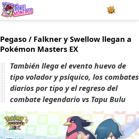
Juegos
Pegaso / Falkner y Swellow llegan a
Minijuegos
Pokémon Masters EX
Pokédex
También llega el evento huevo de
Team Builder
tipo volador y psíquico, los combates
diarios por tipo y el regreso del
Tabla de Tipos
combate legendario vs Tapu Bulu
Naturalezas
Noticias
LOGIN