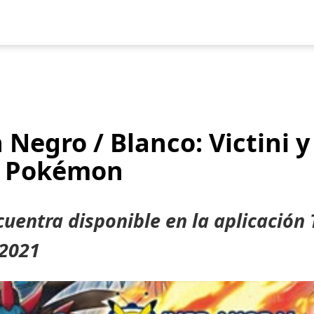
uegos
Pokédex
Team Builder
Tabla de Tipos
Naturalezas
Negro / Blanco: Victini y
V Pokémon
uentra disponible en la aplicación 
 2021