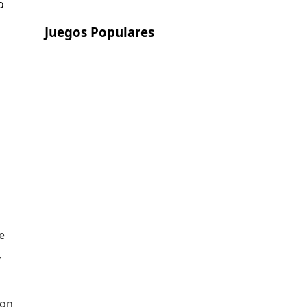
Juegos Populares
e
,
mon