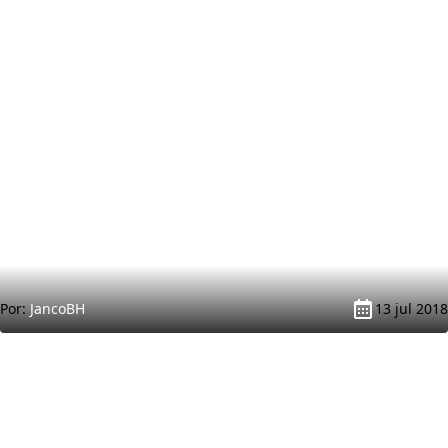
Por:
JancoBH
13 jul 2018