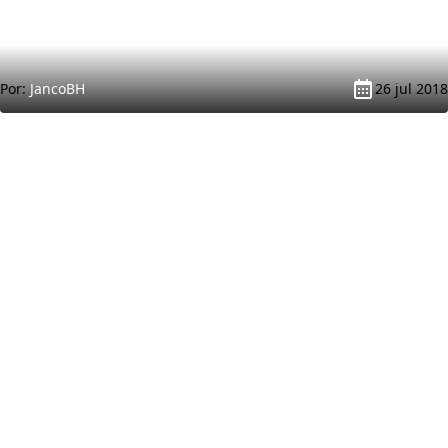
Por:
JancoBH
26 jul 2018
Minijuegos, Pokédex, noticias, reviews y
más. Tu web Pokémon en español.
SECCIONES
LEGAL
Pokédex
Aviso Legal
Juegos
Términos y Condiciones
Tabla de Tipos
Política de Privacidad
Naturalezas
Política de Cookies