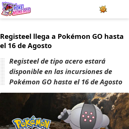
Juegos
Registeel llega a Pokémon GO hasta
Minijuegos
el 16 de Agosto
Pokédex
Registeel de tipo acero estará
Team Builder
disponible en las incursiones de
Pokémon GO hasta el 16 de Agosto
Tabla de Tipos
Naturalezas
Noticias
LOGIN