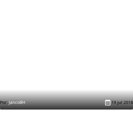
Por:
JancoBH
19 jul 2018