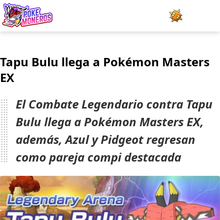
Juegos
Tapu Bulu llega a Pokémon Masters
Minijuegos
EX
Pokédex
El Combate Legendario contra Tapu
Team Builder
Bulu llega a Pokémon Masters EX,
además, Azul y Pidgeot regresan
Tabla de Tipos
como pareja compi destacada
Naturalezas
Noticias
LOGIN