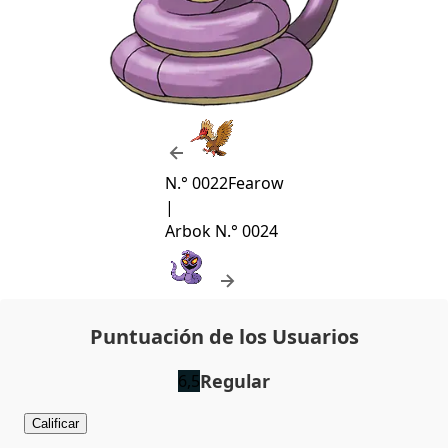
N.° 0022
Fearow
|
Arbok
N.° 0024
Puntuación de los Usuarios
Regular
6,5
Calificar