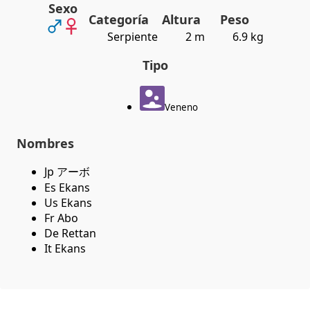
Sexo
Categoría
Altura
Peso
Serpiente
2 m
6.9 kg
Tipo
Veneno
Nombres
Jp アーボ
Es Ekans
Us Ekans
Fr Abo
De Rettan
It Ekans