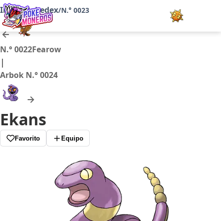
Inicio
Pokedex
/
/
N.° 0023
Juegos
N.° 0022
Fearow
|
Minijuegos
Arbok
N.° 0024
Pokédex
Ekans
Team Builder
Favorito
Equipo
Tabla de Tipos
Naturalezas
Noticias
LOGIN