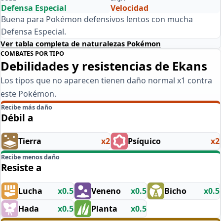
Defensa Especial
Velocidad
Buena para Pokémon defensivos lentos con mucha
Defensa Especial.
Ver tabla completa de naturalezas Pokémon
COMBATES POR TIPO
Debilidades y resistencias de Ekans
Los tipos que no aparecen tienen daño normal x1 contra
este Pokémon.
Recibe más daño
Débil a
Tierra
x2
Psíquico
x2
Recibe menos daño
Resiste a
Lucha
x0.5
Veneno
x0.5
Bicho
x0.5
Hada
x0.5
Planta
x0.5