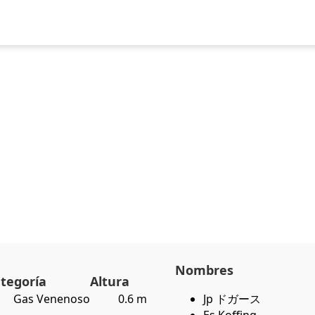
uegos
Pokédex
Team Builder
Tabla de Tipos
Naturalezas
Nombres
tegoría
Altura
Gas Venenoso
0.6 m
Jp ドガース
Es Koffing