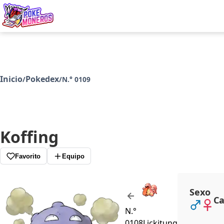
Juegos
Minij
Inicio
Pokedex
/
/
N.° 0109
Koffing
Favorito
Equipo
Sexo
Ca
N.°
0108
Lickitung