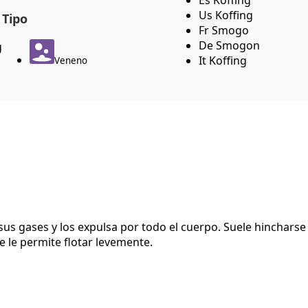
Us Koffing
Tipo
Fr Smogo
De Smogon
g
It Koffing
Veneno
sus gases y los expulsa por todo el cuerpo. Suele hinchars
 le permite flotar levemente.