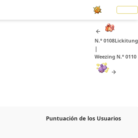
Noticias
LOGIN
N.° 0108
Lickitung
|
Weezing
N.° 0110
Puntuación de los Usuarios