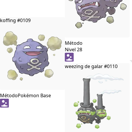
koffing
#0109
Método
Nivel 28
weezing de galar
#0110
Método
Pokémon Base