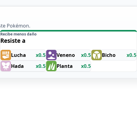
este Pokémon.
Recibe menos daño
Resiste a
Lucha
x0.5
Veneno
x0.5
Bicho
x0.5
Hada
x0.5
Planta
x0.5