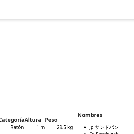
uegos
Pokédex
Team Builder
Tabla de Tipos
Naturalezas
Nombres
Categoría
Altura
Peso
Ratón
1 m
29.5 kg
Jp サンドパン
Es Sandslash