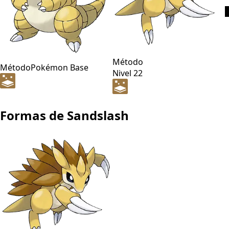
Método
Método
Pokémon Base
Nivel 22
Formas de Sandslash