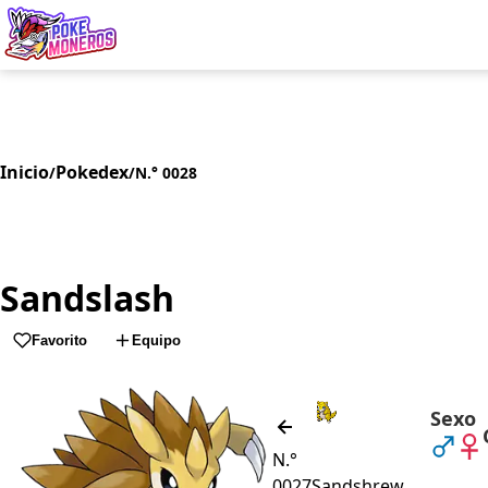
Juegos
Minij
Inicio
Pokedex
/
/
N.° 0028
Sandslash
Favorito
Equipo
Sexo
N.°
0027
Sandshrew