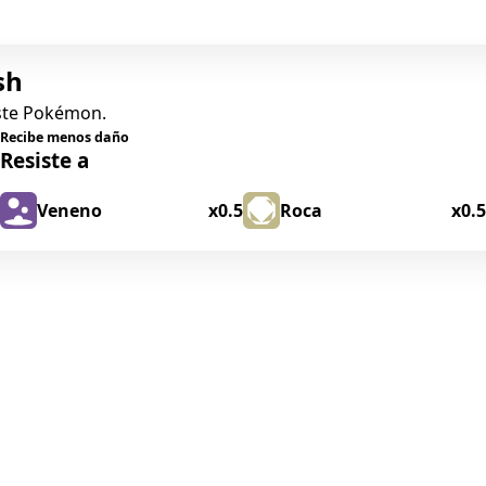
sh
este Pokémon.
Recibe menos daño
Resiste a
Veneno
x0.5
Roca
x0.5