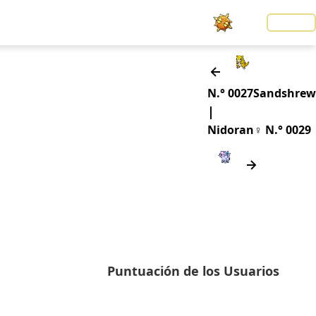
Noticias
LOGIN
N.° 0027
Sandshrew
|
Nidoran♀
N.° 0029
Puntuación de los Usuarios