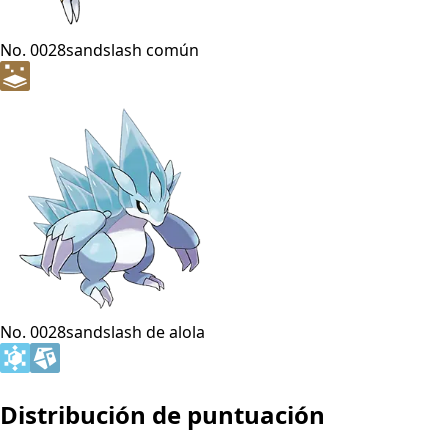
No. 0028
sandslash común
No. 0028
sandslash de alola
Distribución de puntuación