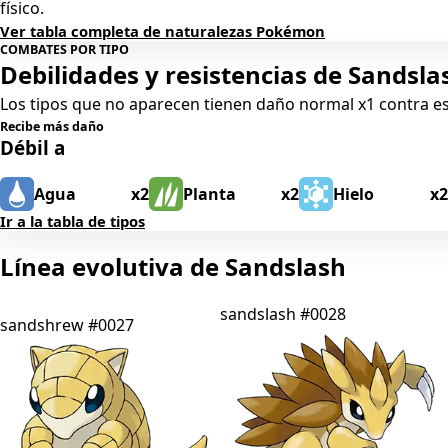
físico.
Ver tabla completa de naturalezas Pokémon
COMBATES POR TIPO
Debilidades y resistencias de Sandsla
Los tipos que no aparecen tienen daño normal x1 contra 
Recibe más daño
Débil a
Agua
x2
Planta
x2
Hielo
x2
Ir a la tabla de tipos
Línea evolutiva de Sandslash
sandslash
#0028
sandshrew
#0027