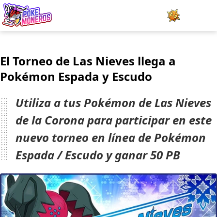
Juegos
El Torneo de Las Nieves llega a
Minijuegos
Pokémon Espada y Escudo
Pokédex
Utiliza a tus Pokémon de Las Nieves
Team Builder
de la Corona para participar en este
nuevo torneo en línea de Pokémon
Tabla de Tipos
Espada / Escudo y ganar 50 PB
Naturalezas
Noticias
LOGIN