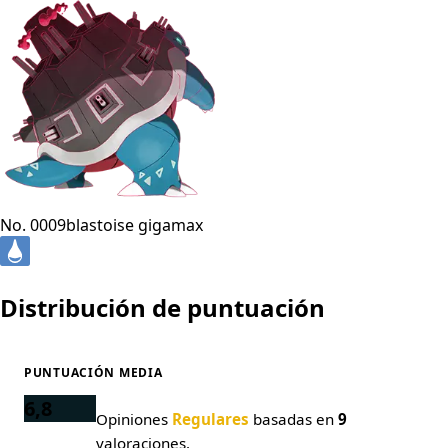
No. 0009
blastoise gigamax
Distribución de puntuación
PUNTUACIÓN MEDIA
6,8
Opiniones
Regulares
basadas en
9
valoraciones.