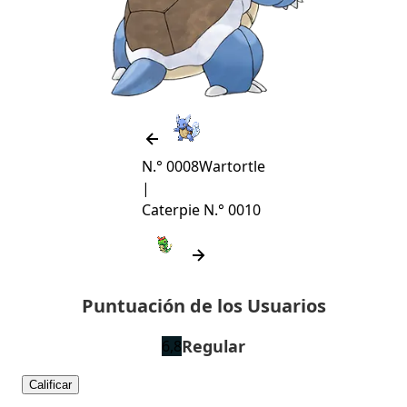
N.° 0008
Wartortle
|
Caterpie
N.° 0010
Puntuación de los Usuarios
Regular
6,8
Calificar