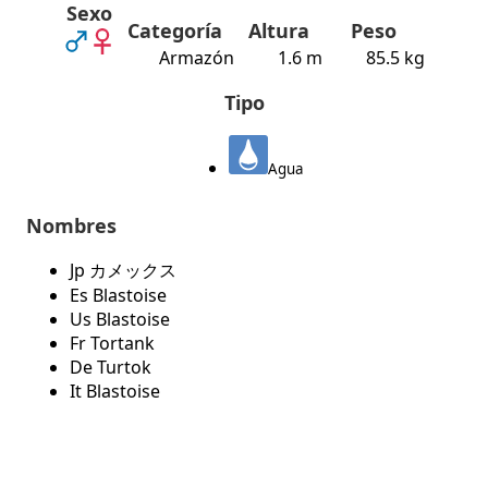
Sexo
Categoría
Altura
Peso
Armazón
1.6 m
85.5 kg
Tipo
Agua
Nombres
Jp カメックス
Es Blastoise
Us Blastoise
Fr Tortank
De Turtok
It Blastoise