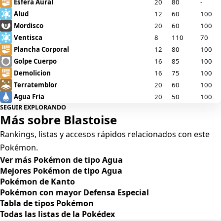
Esfera Aural
20
80
-
Alud
12
60
100
Mordisco
20
60
100
Ventisca
8
110
70
Plancha Corporal
12
80
100
Golpe Cuerpo
16
85
100
Demolicion
16
75
100
Terratemblor
20
60
100
Agua Fria
20
50
100
SEGUIR EXPLORANDO
Triturar
16
80
100
Más sobre Blastoise
Pulso Umbrio
16
80
100
Excavar
12
80
100
Rankings, listas y accesos rápidos relacionados con este
Buceo
12
80
100
Pokémon.
Doble Filo
16
120
100
Ver más Pokémon de tipo Agua
Pulso Dragon
16
85
100
Mejores Pokémon de tipo Agua
Terremoto
12
100
100
Pokémon de Kanto
Pokémon con mayor Defensa Especial
Aguante
12
-
-
Tabla de tipos Pokémon
Imagen
20
70
100
Todas las listas de la Pokédex
Sorpresa
16
40
100