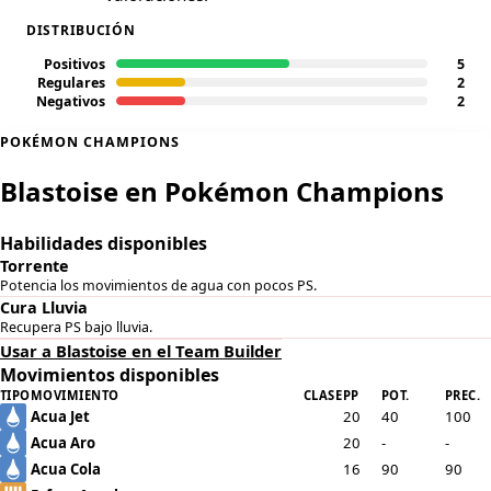
DISTRIBUCIÓN
Positivos
5
Regulares
2
Negativos
2
POKÉMON CHAMPIONS
Blastoise en Pokémon Champions
Habilidades disponibles
Torrente
Potencia los movimientos de agua con pocos PS.
Cura Lluvia
Recupera PS bajo lluvia.
Usar a Blastoise en el Team Builder
Movimientos disponibles
TIPO
MOVIMIENTO
CLASE
PP
POT.
PREC.
Acua Jet
20
40
100
Acua Aro
20
-
-
Acua Cola
16
90
90