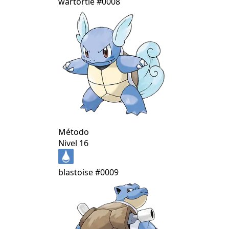
wartortle
#0008
Método
Nivel 16
blastoise
#0009