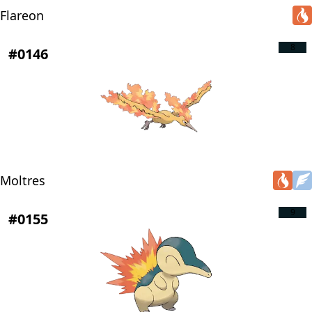
Flareon
8
#0146
Moltres
9
#0155