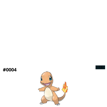
7,6
#0004