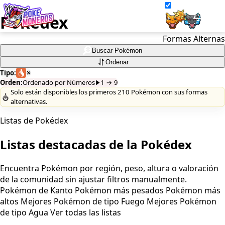
Pokédex
Formas Alternas
Juegos
Buscar Pokémon
Ordenar
Minijuegos
Tipo:
Orden:
Ordenado por Números
1
→ 9
Solo están disponibles los primeros 210 Pokémon con sus formas
Pokédex
alternativas.
Team Builder
Listas de Pokédex
Listas destacadas de la Pokédex
Tabla de Tipos
Encuentra Pokémon por región, peso, altura o valoración
Naturalezas
de la comunidad sin ajustar filtros manualmente.
Pokémon de Kanto
Pokémon más pesados
Pokémon más
Noticias
altos
Mejores Pokémon de tipo Fuego
Mejores Pokémon
de tipo Agua
Ver todas las listas
LOGIN