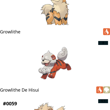
Growlithe
8
Growlithe De Hisui
9,5
#0059