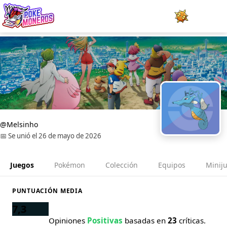
Juegos
Minijuegos
Pokédex
Team Builder
@Melsinho
📅 Se unió el 26 de mayo de 2026
Tabla de Tipos
Juegos
Pokémon
Colección
Equipos
Minij
Naturalezas
PUNTUACIÓN MEDIA
Noticias
7,3
Opiniones
Positivas
basadas en
23
críticas.
LOGIN