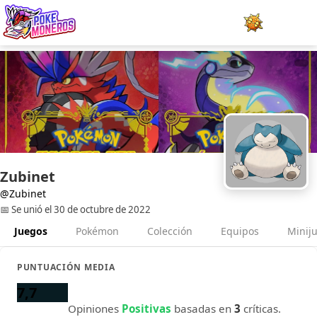
Juegos
Minijuegos
Pokédex
Team Builder
Zubinet
@Zubinet
Tabla de Tipos
📅 Se unió el 30 de octubre de 2022
Juegos
Pokémon
Colección
Equipos
Minij
Naturalezas
PUNTUACIÓN MEDIA
Noticias
7,7
Opiniones
Positivas
basadas en
3
críticas.
LOGIN