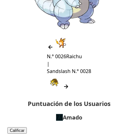
N.° 0026
Raichu
|
Sandslash
N.° 0028
Puntuación de los Usuarios
Amado
7,5
Calificar