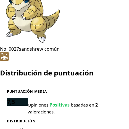
No. 0027
sandshrew común
Distribución de puntuación
PUNTUACIÓN MEDIA
7,5
Opiniones
Positivas
basadas en
2
valoraciones.
DISTRIBUCIÓN