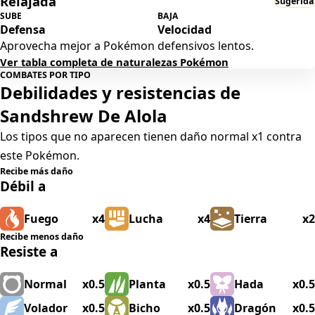
Relajada
Sugerida
SUBE
BAJA
Defensa
Velocidad
Aprovecha mejor a Pokémon defensivos lentos.
Ver tabla completa de naturalezas Pokémon
COMBATES POR TIPO
Debilidades y resistencias de
Sandshrew De Alola
Los tipos que no aparecen tienen daño normal x1 contra
este Pokémon.
Recibe más daño
Débil a
Fuego
x4
Lucha
x4
Tierra
x2
Recibe menos daño
Resiste a
Normal
x0.5
Planta
x0.5
Hada
x0.5
Volador
x0.5
Bicho
x0.5
Dragón
x0.5