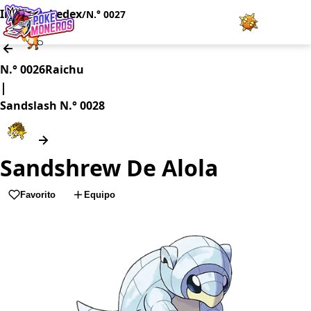
Inicio
Pokedex
/
/
N.° 0027
Juegos
N.° 0026
Raichu
|
Minijuegos
Sandslash
N.° 0028
Pokédex
Sandshrew De Alola
Team Builder
Favorito
Equipo
Tabla de Tipos
Naturalezas
Noticias
LOGIN