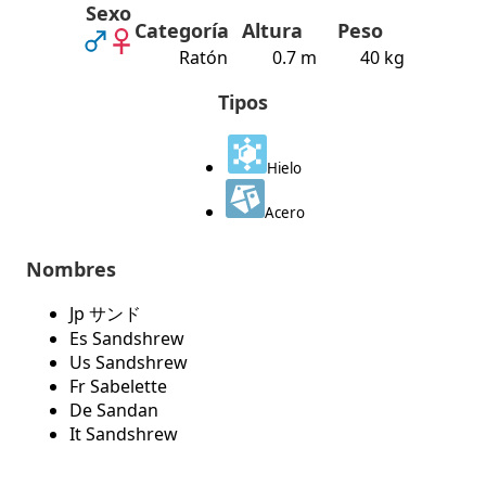
Sexo
Categoría
Altura
Peso
Ratón
0.7 m
40 kg
Tipos
Hielo
Acero
Nombres
Jp サンド
Es Sandshrew
Us Sandshrew
Fr Sabelette
De Sandan
It Sandshrew