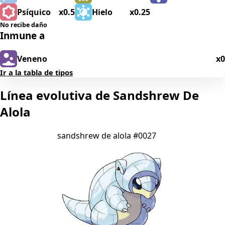
Psíquico
x0.5
Hielo
x0.25
No recibe daño
Inmune a
Veneno
x0
Ir a la tabla de tipos
Línea evolutiva de Sandshrew De
Alola
sandshrew de alola
#0027