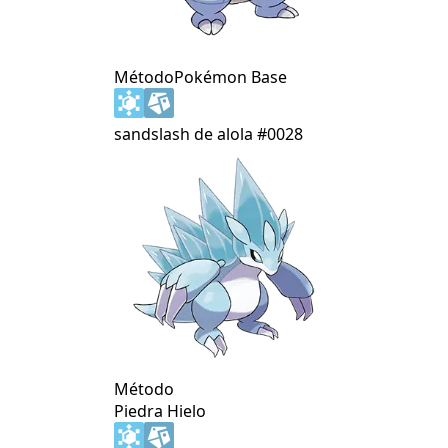
Método
Pokémon Base
sandslash de alola
#0028
Método
Piedra Hielo