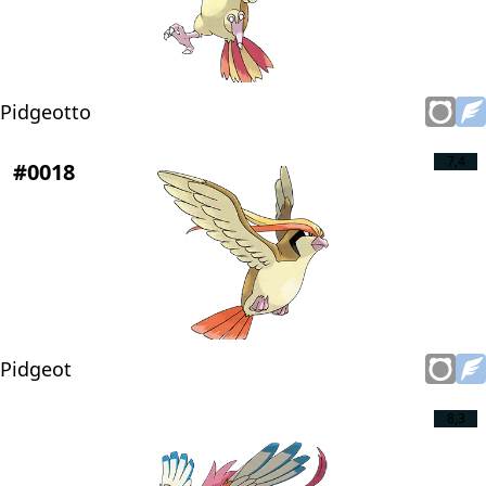
Pidgeotto
7,4
#0018
Pidgeot
8,3