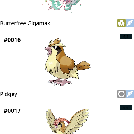
Butterfree Gigamax
6,5
#0016
Pidgey
6,6
#0017