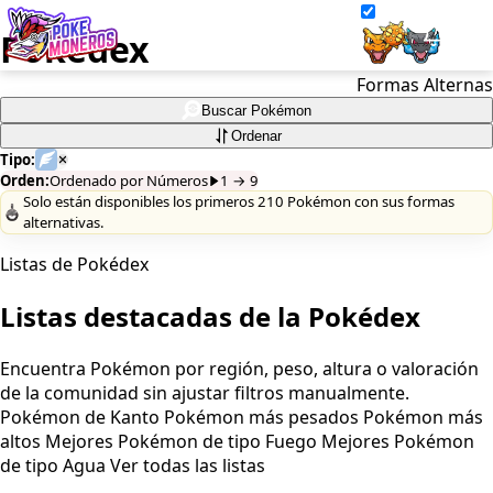
Pokédex
Formas Alternas
Juegos
Buscar Pokémon
Ordenar
Minijuegos
Tipo:
Orden:
Ordenado por Números
1
→ 9
Solo están disponibles los primeros 210 Pokémon con sus formas
Pokédex
alternativas.
Team Builder
Listas de Pokédex
Listas destacadas de la Pokédex
Tabla de Tipos
Encuentra Pokémon por región, peso, altura o valoración
Naturalezas
de la comunidad sin ajustar filtros manualmente.
Pokémon de Kanto
Pokémon más pesados
Pokémon más
Noticias
altos
Mejores Pokémon de tipo Fuego
Mejores Pokémon
de tipo Agua
Ver todas las listas
LOGIN