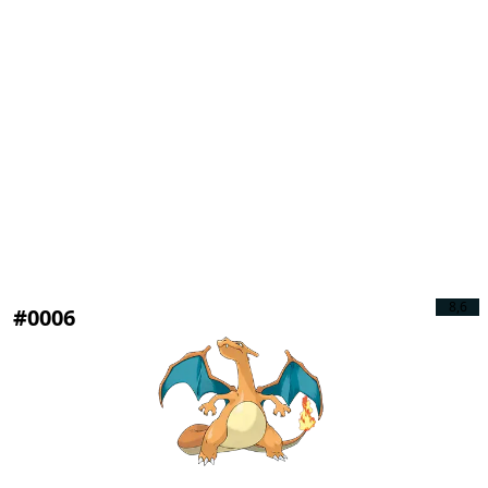
8,6
#0006