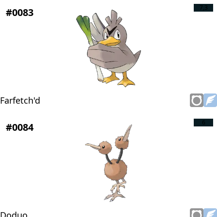
7,3
#0083
Farfetch'd
6
#0084
Doduo