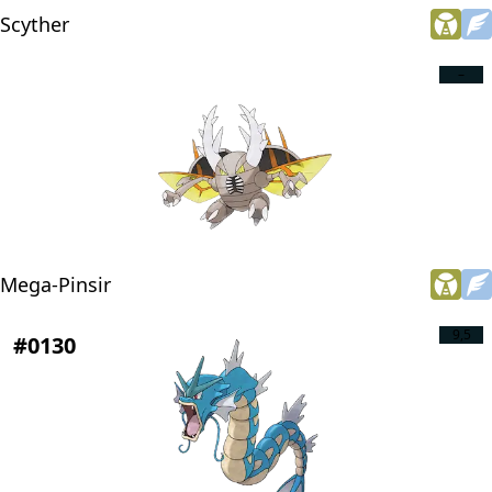
Scyther
–
Mega-Pinsir
9,5
#0130