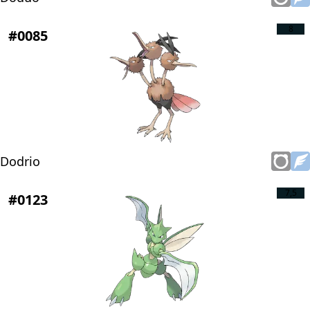
8
#0085
Dodrio
7,5
#0123