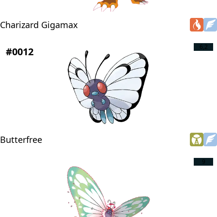
Charizard Gigamax
6,2
#0012
Butterfree
9