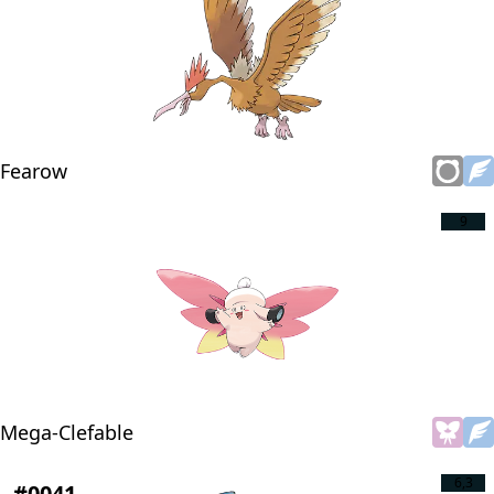
Fearow
9
Mega-Clefable
6,3
#0041