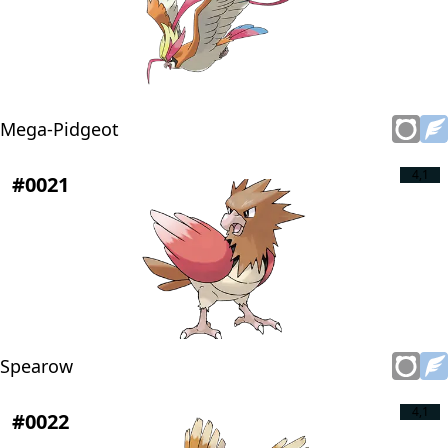
Mega-Pidgeot
4,1
#0021
Spearow
4,1
#0022