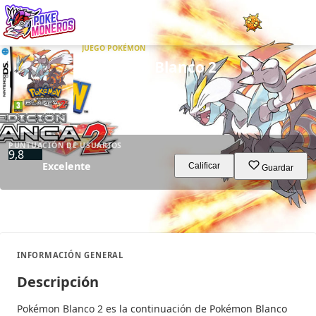
JUEGO POKÉMON
Juegos
Pokémon Blanco 2
Minijuegos
Pokédex
PUNTUACIÓN DE USUARIOS
9,8
Excelente
Team Builder
Calificar
Guardar
Tabla de Tipos
Naturalezas
INFORMACIÓN GENERAL
Noticias
Descripción
Pokémon Blanco 2 es la continuación de Pokémon Blanco
LOGIN