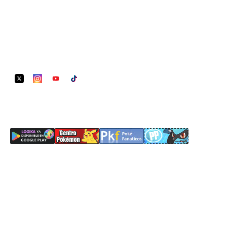
Naturalezas
Política de Cookies
Minijuegos
Noticias
REDES SOCIALES
SITIOS RECOMENDADOS
Pokémoneros ©2019 – 2026 | El contenido original pertenece a The
Pokémon Company.
Developed by
JancoBH