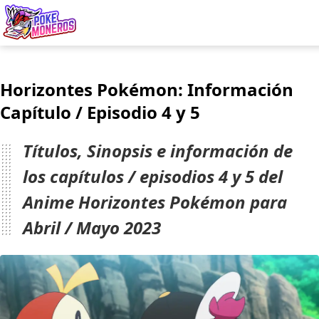
Juegos
Horizontes Pokémon: Información
Minijuegos
Capítulo / Episodio 4 y 5
Pokédex
Títulos, Sinopsis e información de
Team Builder
los capítulos / episodios 4 y 5 del
Anime Horizontes Pokémon para
Tabla de Tipos
Abril / Mayo 2023
Naturalezas
Noticias