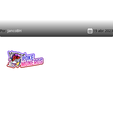
Por:
JancoBH
19 abr 2023
Minijuegos, Pokédex, noticias, reviews y
más. Tu web Pokémon en español.
SECCIONES
LEGAL
Pokédex
Aviso Legal
Juegos
Términos y Condiciones
Tabla de Tipos
Política de Privacidad