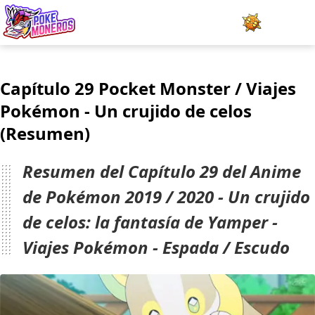
Juegos
Capítulo 29 Pocket Monster / Viajes
Minijuegos
Pokémon - Un crujido de celos
(Resumen)
Pokédex
Team Builder
Resumen del Capítulo 29 del Anime
de Pokémon 2019 / 2020 - Un crujido
Tabla de Tipos
de celos: la fantasía de Yamper -
Naturalezas
Viajes Pokémon - Espada / Escudo
Noticias
LOGIN