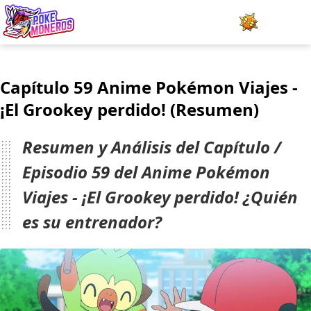
Juegos
Capítulo 59 Anime Pokémon Viajes -
Minijuegos
¡El Grookey perdido! (Resumen)
Pokédex
Resumen y Análisis del Capítulo /
Team Builder
Episodio 59 del Anime Pokémon
Viajes - ¡El Grookey perdido! ¿Quién
Tabla de Tipos
es su entrenador?
Naturalezas
Noticias
LOGIN