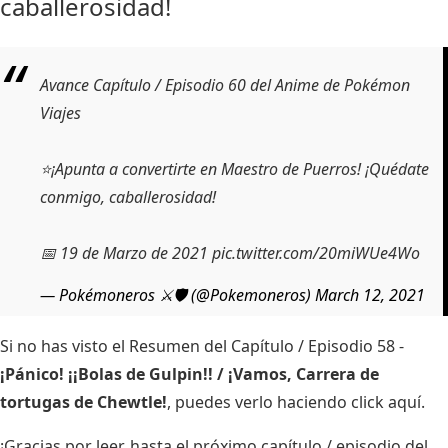
caballerosidad!
Avance Capítulo / Episodio 60 del Anime de Pokémon
Viajes
⭐¡Apunta a convertirte en Maestro de Puerros! ¡Quédate
conmigo, caballerosidad!
📅 19 de Marzo de 2021
pic.twitter.com/20miWUe4Wo
— Pokémoneros ⚔️🛡️ (@Pokemoneros)
March 12, 2021
Si no has visto el Resumen del Capítulo / Episodio 58 -
¡Pánico! ¡¡Bolas de Gulpin!! / ¡Vamos, Carrera de
tortugas de Chewtle!
, puedes verlo haciendo
click aquí
.
¡Gracias por leer, hasta el próximo capítulo / episodio del