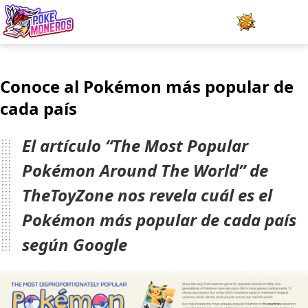
Juegos
Conoce al Pokémon más popular de
Minijuegos
cada país
Pokédex
El artículo “The Most Popular
Team Builder
Pokémon Around The World” de
TheToyZone nos revela cuál es el
Tabla de Tipos
Pokémon más popular de cada país
Naturalezas
según Google
Noticias
LOGIN