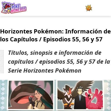
Juegos
Horizontes Pokémon: Información de
Minijuegos
los Capítulos / Episodios 55, 56 y 57
Pokédex
Títulos, sinopsis e información de
Team Builder
capítulos / episodios 55, 56 y 57 de la
Serie Horizontes Pokémon
Tabla de Tipos
Naturalezas
Noticias
LOGIN