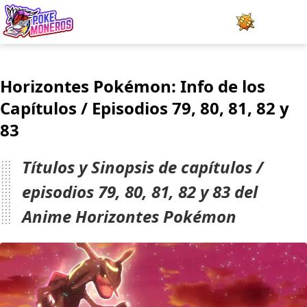
Juegos
Horizontes Pokémon: Info de los
Minijuegos
Capítulos / Episodios 79, 80, 81, 82 y
83
Pokédex
Team Builder
Títulos y Sinopsis de capítulos /
episodios 79, 80, 81, 82 y 83 del
Tabla de Tipos
Anime Horizontes Pokémon
Naturalezas
Noticias
LOGIN