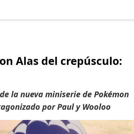
uegos
Pokédex
Team Builder
Tabla de Tipos
Naturalezas
n Alas del crepúsculo:
 de la nueva miniserie de Pokémon
tagonizado por Paul y Wooloo