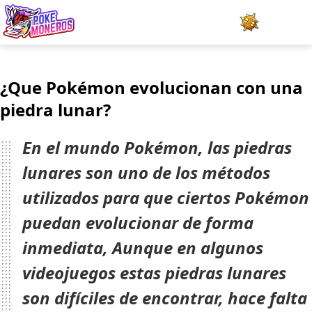
Juegos
¿Que Pokémon evolucionan con una
Minijuegos
piedra lunar?
Pokédex
En el mundo Pokémon, las piedras
Team Builder
lunares son uno de los métodos
utilizados para que ciertos Pokémon
Tabla de Tipos
puedan evolucionar de forma
Naturalezas
inmediata, Aunque en algunos
Noticias
videojuegos estas piedras lunares
son difíciles de encontrar, hace falta
LOGIN