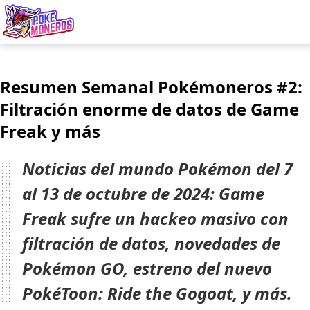
Juegos
Resumen Semanal Pokémoneros #2:
Minijuegos
Filtración enorme de datos de Game
Freak y más
Pokédex
Team Builder
Noticias del mundo Pokémon del 7
al 13 de octubre de 2024: Game
Tabla de Tipos
Freak sufre un hackeo masivo con
Naturalezas
filtración de datos, novedades de
Pokémon GO, estreno del nuevo
Noticias
PokéToon: Ride the Gogoat, y más.