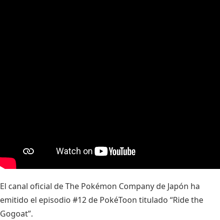
El canal oficial de The Pokémon Company de Japón ha
emitido el episodio #12 de PokéToon titulado “Ride the
Gogoat”.