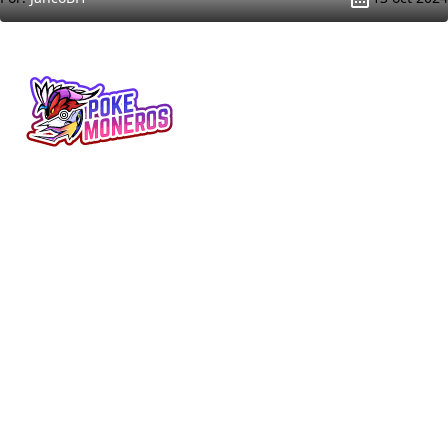
Minijuegos, Pokédex, noticias, reviews y
más. Tu web Pokémon en español.
SECCIONES
LEGAL
Pokédex
Aviso Legal
Juegos
Términos y Condiciones
Tabla de Tipos
Política de Privacidad
Naturalezas
Política de Cookies
Minijuegos
Noticias
REDES SOCIALES