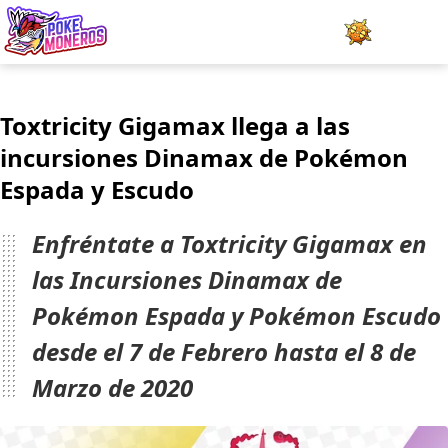
Juegos
Toxtricity Gigamax llega a las
Minijuegos
incursiones Dinamax de Pokémon
Espada y Escudo
Pokédex
Team Builder
Enfréntate a Toxtricity Gigamax en
las Incursiones Dinamax de
Tabla de Tipos
Pokémon Espada y Pokémon Escudo
Naturalezas
desde el 7 de Febrero hasta el 8 de
Marzo de 2020
Noticias
LOGIN