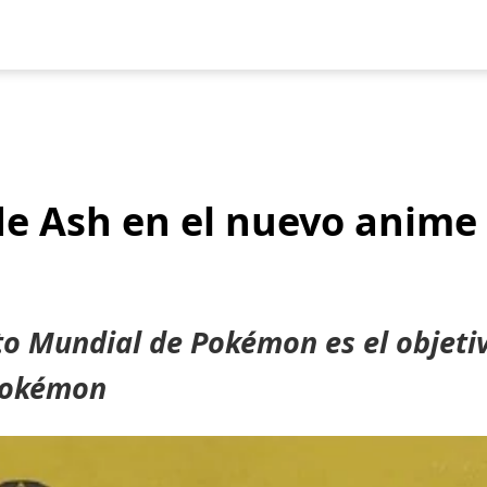
uegos
Pokédex
Team Builder
Tabla de Tipos
Naturalezas
 de Ash en el nuevo anime
o Mundial de Pokémon es el objeti
 Pokémon