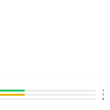
1
1
0