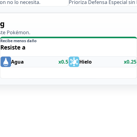
on no lo necesita.
Prioriza Defensa Especial sin
ng
este Pokémon.
Recibe menos daño
Resiste a
Agua
x0.5
Hielo
x0.25