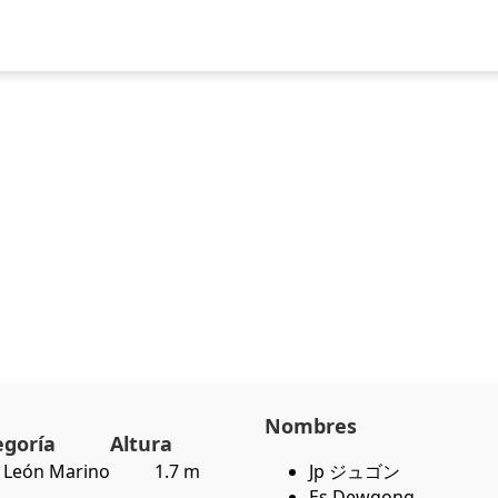
uegos
Pokédex
Team Builder
Tabla de Tipos
Naturalezas
Nombres
egoría
Altura
León Marino
1.7 m
Jp ジュゴン
Es Dewgong