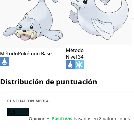
Método
Método
Pokémon Base
Nivel 34
Distribución de puntuación
PUNTUACIÓN MEDIA
7,5
Opiniones
Positivas
basadas en
2
valoraciones.