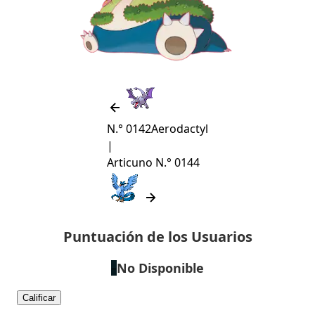
N.° 0142
Aerodactyl
|
Articuno
N.° 0144
Puntuación de los Usuarios
No Disponible
–
Calificar