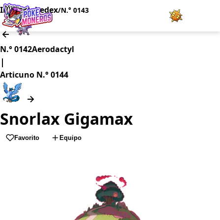
Inicio
Pokedex
/
/
N.° 0143
Juegos
N.° 0142
Aerodactyl
|
Minijuegos
Articuno
N.° 0144
Pokédex
Snorlax Gigamax
Team Builder
Favorito
Equipo
Tabla de Tipos
Naturalezas
Noticias
LOGIN