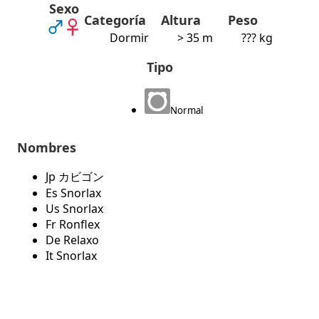
Sexo
Categoría
Altura
Peso
Dormir
> 35 m
??? kg
Tipo
Normal
Nombres
Jp カビゴン
Es Snorlax
Us Snorlax
Fr Ronflex
De Relaxo
It Snorlax