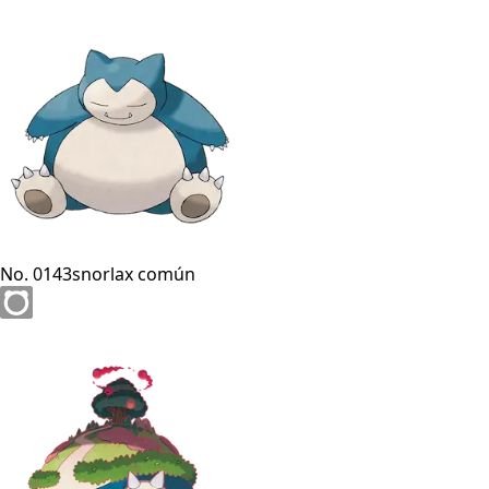
No. 0143
snorlax común