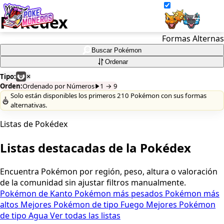
Pokédex
Formas Alternas
Juegos
Buscar Pokémon
Ordenar
Minijuegos
Tipo:
Orden:
Ordenado por Números
1
→ 9
Pokédex
Solo están disponibles los primeros 210 Pokémon con sus formas
alternativas.
Team Builder
Listas de Pokédex
Tabla de Tipos
Listas destacadas de la Pokédex
Naturalezas
Encuentra Pokémon por región, peso, altura o valoración
de la comunidad sin ajustar filtros manualmente.
Noticias
Pokémon de Kanto
Pokémon más pesados
Pokémon más
altos
Mejores Pokémon de tipo Fuego
Mejores Pokémon
de tipo Agua
Ver todas las listas
LOGIN