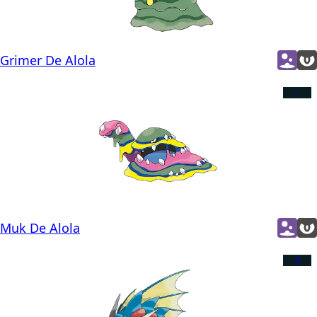
Grimer De Alola
–
Muk De Alola
9