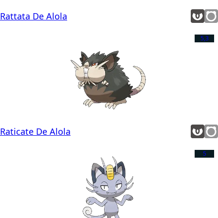
Rattata De Alola
5,3
Raticate De Alola
5