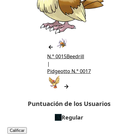
N.° 0015
Beedrill
|
Pidgeotto
N.° 0017
Puntuación de los Usuarios
Regular
6,5
Calificar