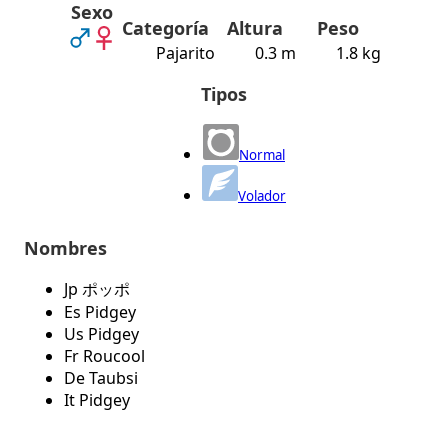
Sexo
Categoría
Altura
Peso
Pajarito
0.3 m
1.8 kg
Tipos
Normal
Volador
Nombres
Jp ポッポ
Es Pidgey
Us Pidgey
Fr Roucool
De Taubsi
It Pidgey