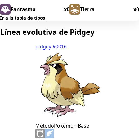
Fantasma
x0
Tierra
x0
Ir a la tabla de tipos
Línea evolutiva de Pidgey
pidgey
#0016
Método
Pokémon Base