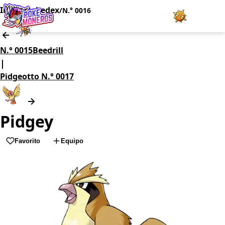
Inicio
Pokedex
/
/
N.° 0016
Juegos
N.° 0015
Beedrill
|
Minijuegos
Pidgeotto
N.° 0017
Pokédex
Pidgey
Team Builder
Favorito
Equipo
Tabla de Tipos
Naturalezas
Noticias
LOGIN