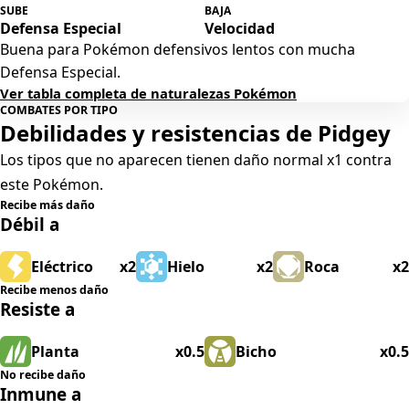
SUBE
BAJA
Defensa Especial
Velocidad
Buena para Pokémon defensivos lentos con mucha
Defensa Especial.
Ver tabla completa de naturalezas Pokémon
COMBATES POR TIPO
Debilidades y resistencias de Pidgey
Los tipos que no aparecen tienen daño normal x1 contra
este Pokémon.
Recibe más daño
Débil a
Eléctrico
x2
Hielo
x2
Roca
x2
Recibe menos daño
Resiste a
Planta
x0.5
Bicho
x0.5
No recibe daño
Inmune a