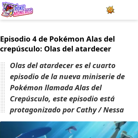
Juegos
Episodio 4 de Pokémon Alas del
Minijuegos
crepúsculo: Olas del atardecer
Pokédex
Olas del atardecer es el cuarto
Team Builder
episodio de la nueva miniserie de
Pokémon llamada Alas del
Tabla de Tipos
Crepúsculo, este episodio está
Naturalezas
protagonizado por Cathy / Nessa
Noticias
LOGIN