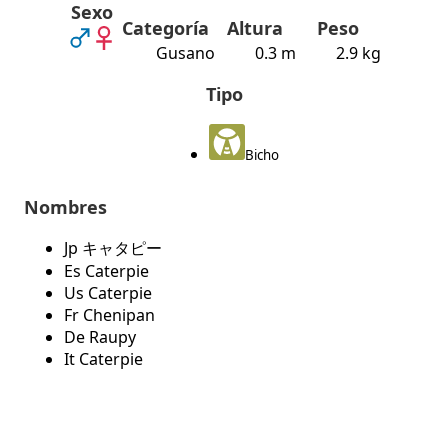
Sexo
Categoría
Altura
Peso
Gusano
0.3 m
2.9 kg
Tipo
Bicho
Nombres
Jp キャタピー
Es Caterpie
Us Caterpie
Fr Chenipan
De Raupy
It Caterpie