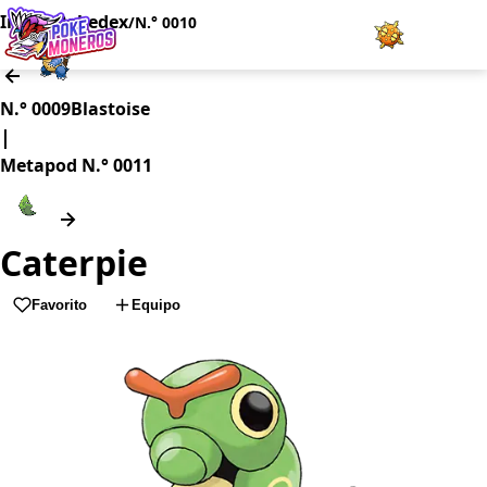
Inicio
Pokedex
/
/
N.° 0010
Juegos
N.° 0009
Blastoise
|
Minijuegos
Metapod
N.° 0011
Pokédex
Caterpie
Team Builder
Favorito
Equipo
Tabla de Tipos
Naturalezas
Noticias
LOGIN