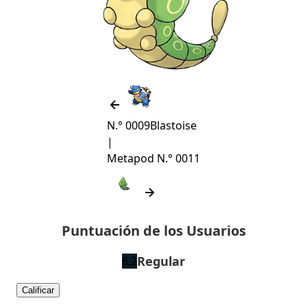
N.° 0009
Blastoise
|
Metapod
N.° 0011
Puntuación de los Usuarios
Regular
6,2
Calificar