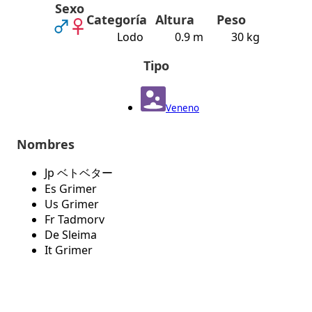
Sexo
Categoría
Altura
Peso
Lodo
0.9 m
30 kg
Tipo
Veneno
Nombres
Jp ベトベター
Es Grimer
Us Grimer
Fr Tadmorv
De Sleima
It Grimer