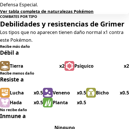
Defensa Especial.
Ver tabla completa de naturalezas Pokémon
COMBATES POR TIPO
Debilidades y resistencias de Grimer
Los tipos que no aparecen tienen daño normal x1 contra
este Pokémon.
Recibe más daño
Débil a
Tierra
x2
Psíquico
x2
Recibe menos daño
Resiste a
Lucha
x0.5
Veneno
x0.5
Bicho
x0.5
Hada
x0.5
Planta
x0.5
No recibe daño
Inmune a
Ninguno