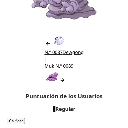
N.° 0087
Dewgong
|
Muk
N.° 0089
Puntuación de los Usuarios
Regular
6
Calificar