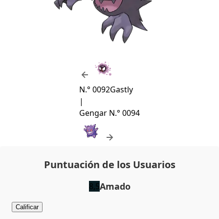
N.° 0092
Gastly
|
Gengar
N.° 0094
Puntuación de los Usuarios
Amado
8,5
Calificar