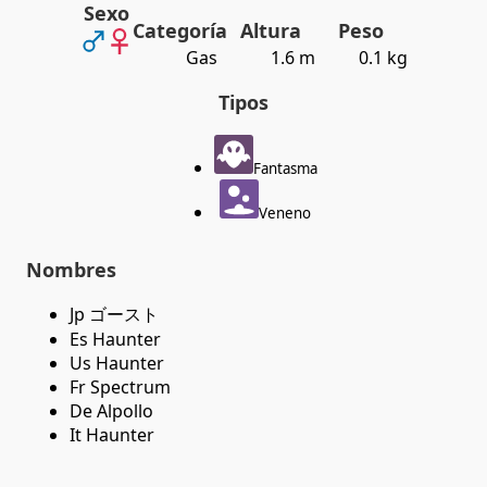
Sexo
Categoría
Altura
Peso
Gas
1.6 m
0.1 kg
Tipos
Fantasma
Veneno
Nombres
Jp ゴースト
Es Haunter
Us Haunter
Fr Spectrum
De Alpollo
It Haunter