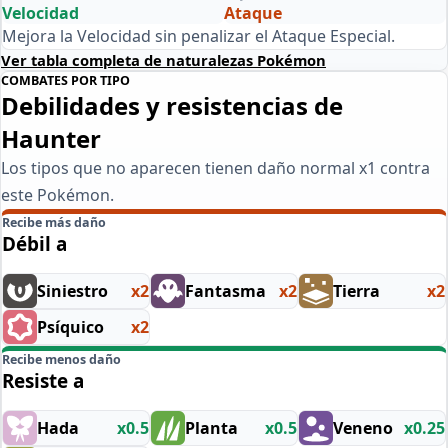
Velocidad
Ataque
Mejora la Velocidad sin penalizar el Ataque Especial.
Ver tabla completa de naturalezas Pokémon
COMBATES POR TIPO
Debilidades y resistencias de
Haunter
Los tipos que no aparecen tienen daño normal x1 contra
este Pokémon.
Recibe más daño
Débil a
Siniestro
x2
Fantasma
x2
Tierra
x2
Psíquico
x2
Recibe menos daño
Resiste a
Hada
x0.5
Planta
x0.5
Veneno
x0.25