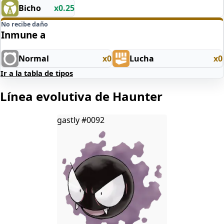
Bicho
x0.25
No recibe daño
Inmune a
Normal
x0
Lucha
x0
Ir a la tabla de tipos
Línea evolutiva de Haunter
gastly
#0092