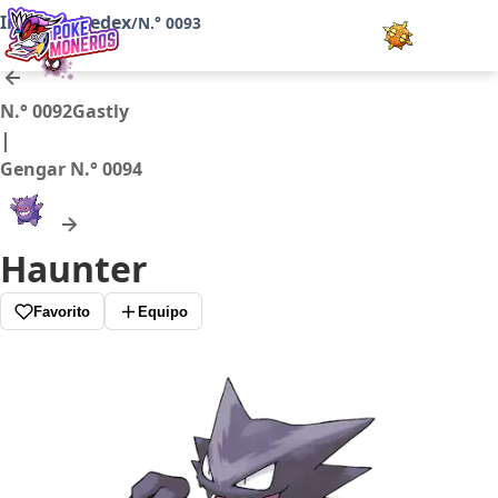
Inicio
Pokedex
/
/
N.° 0093
Juegos
N.° 0092
Gastly
|
Minijuegos
Gengar
N.° 0094
Pokédex
Haunter
Team Builder
Favorito
Equipo
Tabla de Tipos
Naturalezas
Noticias
LOGIN